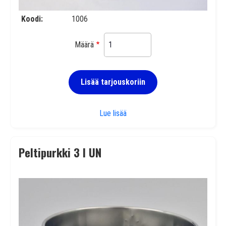
Koodi
1006
Määrä
Lisää tarjouskoriin
Peltipurkki 1 l R
Lue lisää
Peltipurkki 3 l UN