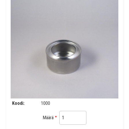
Koodi
1000
Määrä