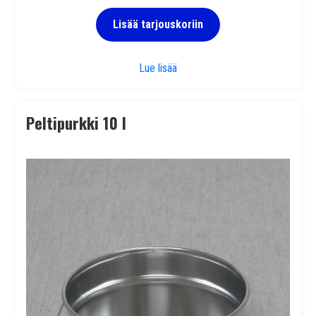
Lisää tarjouskoriin
Peltipurkki 3 l UN
Lue lisää
Peltipurkki 10 l