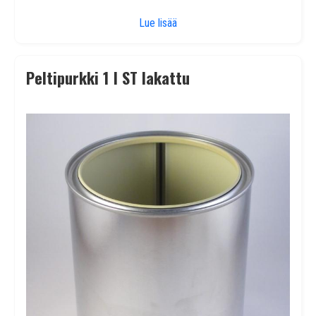
Peltipurkki 1 l UN
Lue lisää
Peltipurkki 1 l ST lakattu