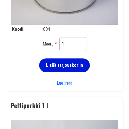
Koodi
1004
Määrä
Lisää tarjouskoriin
Peltipurkki 0,5 l
Lue lisää
Peltipurkki 1 l