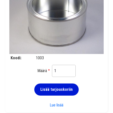
Koodi
1003
Määrä
Lisää tarjouskoriin
Peltipurkki 0,3 l
Lue lisää