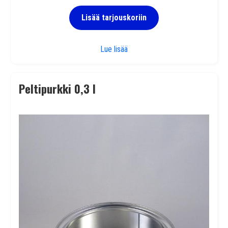
Lisää tarjouskoriin
Peltipurkki 50 ml
Lue lisää
Peltipurkki 0,3 l