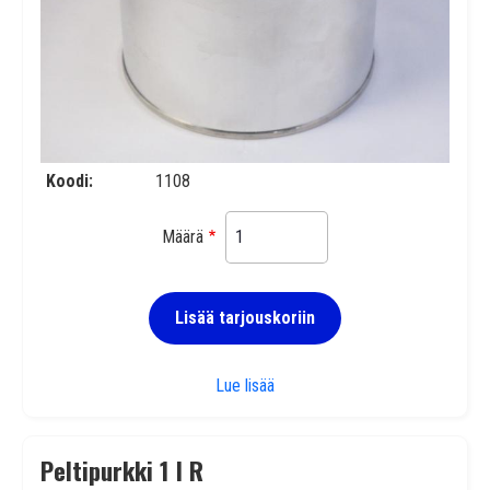
Koodi
1108
Määrä
Lisää tarjouskoriin
Peltipurkki 1 l ST lakattu
Lue lisää
Peltipurkki 1 l R