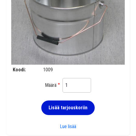
Koodi
1009
Määrä
Lisää tarjouskoriin
Peltipurkki 10 l
Lue lisää