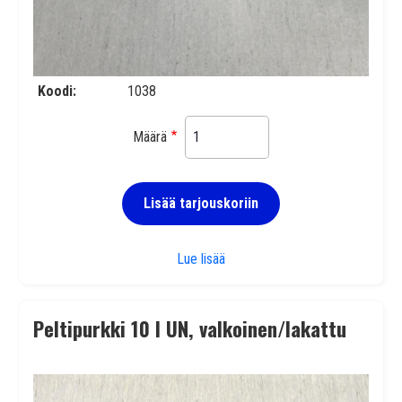
Koodi
1038
Määrä
Lisää tarjouskoriin
Peltipurkki 10 l UN, valkoinen/ki
Lue lisää
Peltipurkki 10 l UN, valkoinen/lakattu