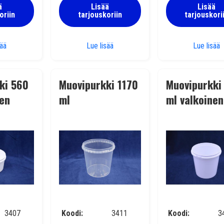
ä
Lisää
Lisää
oriin
tarjouskoriin
tarjouskori
irkas
Muovipurkki 390 ml läpinäkyvä/kirkas
Muovipurkki 420 ml läpinäkyvä/kirk
M
sää
Lue lisää
Lue lisää
ki 560
Muovipurkki 1170
Muovipurkki
nen
ml
ml valkoinen
läpinäkyvä/kirkas
3407
Koodi
3411
Koodi
3