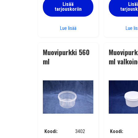
Lisää
Lisä
tarjouskoriin
tarjousk
Muovipurkki 250 ml läpinäkyvä/k
Lue lisää
Lue li
Muovipurkki 560
Muovipurk
ml
ml valkoi
läpinäkyvä/kirkas
Koodi
3402
Koodi