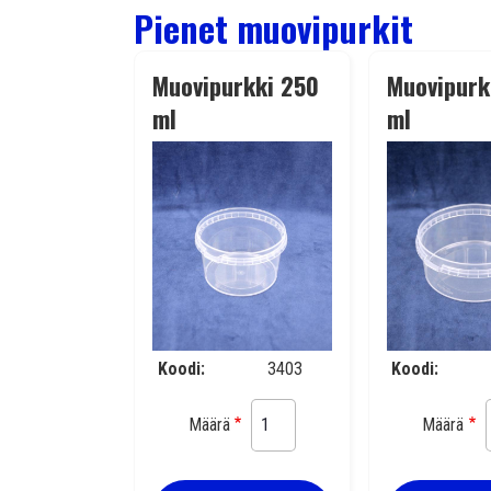
Pienet muovipurkit
Muovipurkki 250
Muovipurk
ml
ml
läpinäkyvä/kirkas
läpinäkyv
Koodi
3403
Koodi
Määrä
Määrä