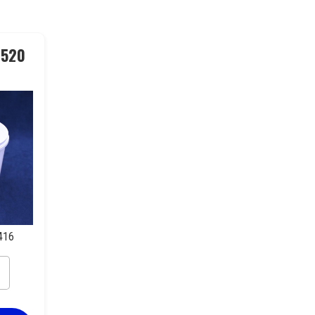
 520
416