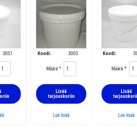
3051
Koodi
3003
Koodi
3
Määrä
Määrä
ä
Lisää
Lisää
oriin
tarjouskoriin
tarjouskori
Muovipurkki 3,2 l kannella
Muovipurkki 5,6 l kannella
M
sää
Lue lisää
Lue lisää