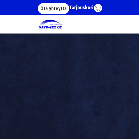
Hyppää pääsisältöön
Tarjouskori
Ota yhteyttä