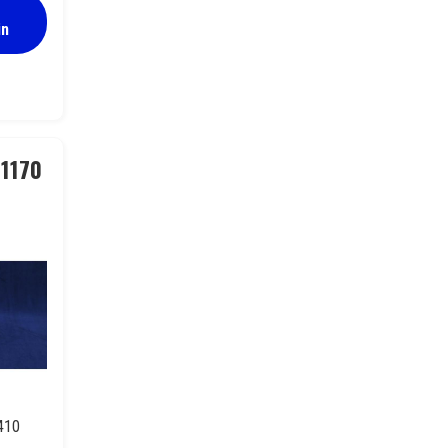
in
as
uovipurkki 520 ml valkoinen
 1170
410