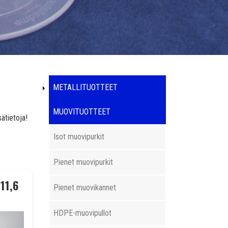
Päävalikko
METALLITUOTTEET
MUOVITUOTTEET
ätietoja!
Isot muovipurkit
Pienet muovipurkit
11,6
Pienet muovikannet
HDPE-muovipullot