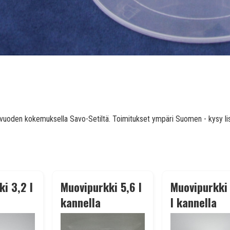
40 vuoden kokemuksella Savo-Setiltä. Toimitukset ympäri Suomen - kysy lis
i 3,2 l
Muovipurkki 5,6 l
Muovipurkki 
kannella
l kannella