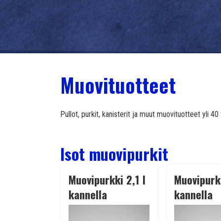
Muovituotteet
Pullot, purkit, kanisterit ja muut muovituotteet yli 
Isot muovipurkit
Muovipurkki 2,1 l
Muovipurkk
kannella
kannella