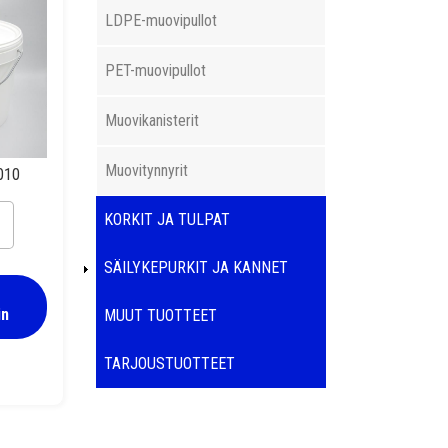
LDPE-muovipullot
PET-muovipullot
Muovikanisterit
Muovitynnyrit
010
KORKIT JA TULPAT
SÄILYKEPURKIT JA KANNET
in
MUUT TUOTTEET
TARJOUSTUOTTEET
uovipurkki 11,6 l kannella