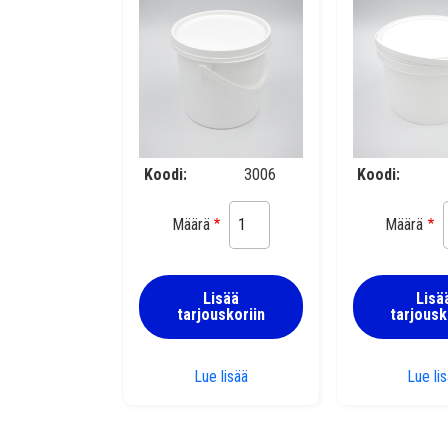
Koodi
3006
Koodi
Määrä
Määrä
Lisää
Lisä
tarjouskoriin
tarjousk
Muovipurkki 2,1 l kannella
Lue lisää
Lue li