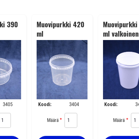
ki 390
Muovipurkki 420
Muovipurkki
ml
ml valkoinen
ä/kirkas
läpinäkyvä/kirkas
3405
Koodi
3404
Koodi
3
Määrä
Määrä