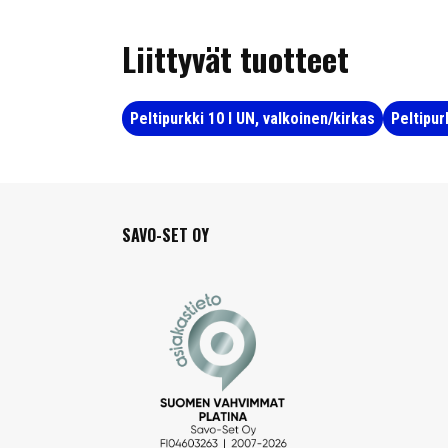
Liittyvät tuotteet
Peltipurkki 10 l UN, valkoinen/kirkas
Peltipur
SAVO-SET OY