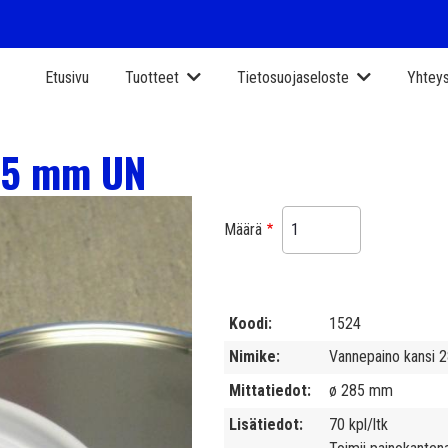
Etusivu
Tuotteet
Tietosuojaseloste
Yhteys
85 mm UN
Määrä
Koodi
1524
Nimike
Vannepaino kansi
Mittatiedot
ø 285 mm
Lisätiedot
70 kpl/ltk