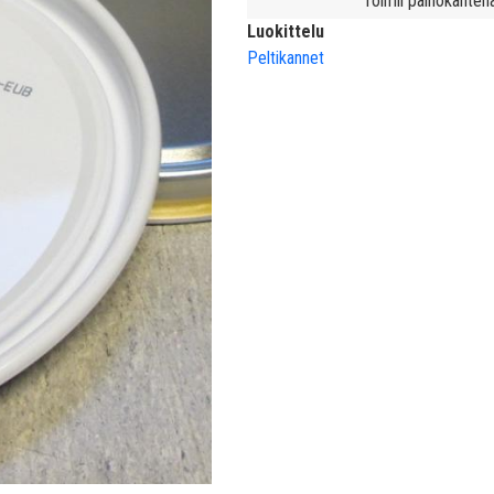
Toimii painokantena
Luokittelu
Peltikannet