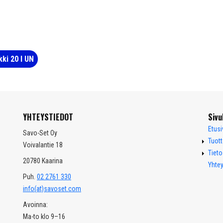
kki 20 l UN
YHTEYSTIEDOT
Sivu
Etusi
Savo-Set Oy
Tuott
Voivalantie 18
Tiet
20780 Kaarina
Yhtey
Puh.
02 2761 330
info(at)savoset.com
Avoinna:
Ma-to klo 9–16