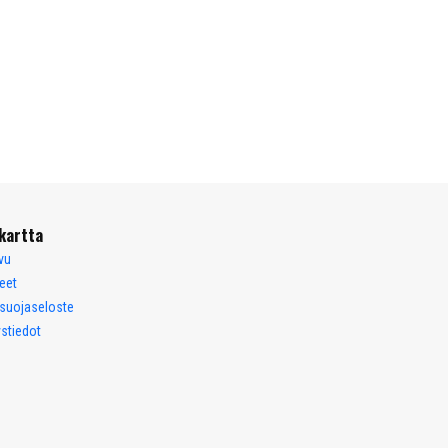
kartta
vu
eet
osuojaseloste
stiedot