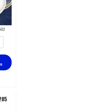
502
in
ainokansi 285 mm UN
285