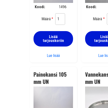
Koodi
1496
Koodi
Määrä
Määrä
Lisää
Lisä
tarjouskoriin
tarjousk
Painokansi 47 mm
Lue lisää
Lue li
Painokansi 105
Vannekans
mm UN
mm UN