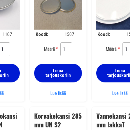
1107
Koodi
1507
Koodi
1
Määrä
Määrä
ä
Lisää
Lisää
oriin
tarjouskoriin
tarjouskori
Vannekansi 198 mm UN
Vannekansi 285 mm
P
sää
Lue lisää
Lue lisää
okansi
Korvakekansi 285
Vannekansi 
N
mm UN S2
mm lakkaT