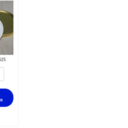
525
in
annekansi 285 mm lakkaT