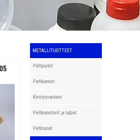
Päävalikko
METALLITUOTTEET
105
Peltipurkit
Peltikannet
Kiristysvanteet
Peltikanisterit ja tulpat
Peltirasiat