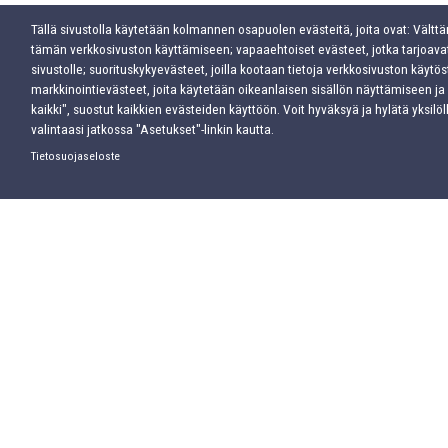
Tällä sivustolla käytetään kolmannen osapuolen evästeitä, joita ovat: Välttä
Vannekansi 380
tämän verkkosivuston käyttämiseen; vapaaehtoiset evästeet, jotka tarjo
mm
sivustolle; suorituskykyevästeet, joilla kootaan tietoja verkkosivuston käytöst
markkinointievästeet, joita käytetään oikeanlaisen sisällön näyttämiseen ja
kaikki", suostut kaikkien evästeiden käyttöön. Voit hyväksyä ja hylätä yksilöll
valintaasi jatkossa "Asetukset"-linkin kautta.
Tietosuojaseloste
Koodi
1504
Määrä
Lisää
tarjouskoriin