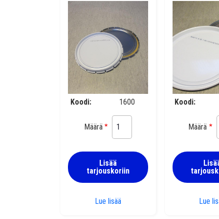
Koodi
1600
Koodi
Määrä
Määrä
Lisää
Lisä
tarjouskoriin
tarjousk
Korvakekansi 285 mm UN
Lue lisää
Lue li