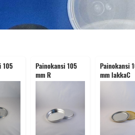
i 105
Painokansi 105
Painokansi 
mm R
mm lakkaC