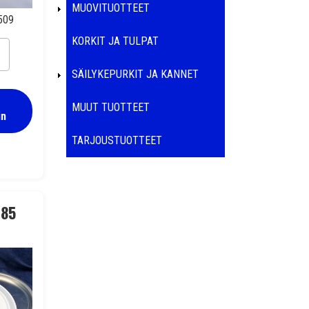
MUOVITUOTTEET
509
KORKIT JA TULPAT
SÄILYKEPURKIT JA KANNET
MUUT TUOTTEET
in
TARJOUSTUOTTEET
ainokansi 105 mm lakkaC
285