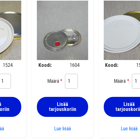
1524
Koodi
1604
Koodi
1
Määrä
Määrä
ä
Lisää
Lisää
oriin
tarjouskoriin
tarjouskori
Vannepainokansi 285 mm UN
Korvakekansi 285 mm UN S2
V
sää
Lue lisää
Lue lisää