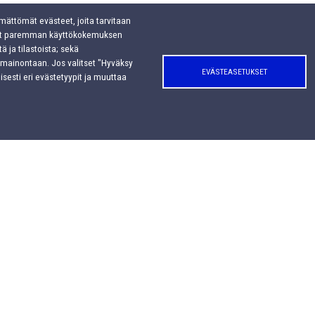
mättömät evästeet, joita tarvitaan
avat paremman käyttökokemuksen
ä ja tilastoista; sekä
 mainontaan. Jos valitset "Hyväksy
EVÄSTEASETUKSET
isesti eri evästetyypit ja muuttaa