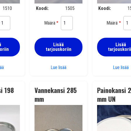
1510
Koodi
1505
Koodi
1
Määrä
Määrä
ä
Lisää
Lisää
oriin
tarjouskoriin
tarjouskori
Painokansi 105 mm
Painokansi 105 mm R
P
sää
Lue lisää
Lue lisää
i 198
Vannekansi 285
Painokansi 
mm
mm UN