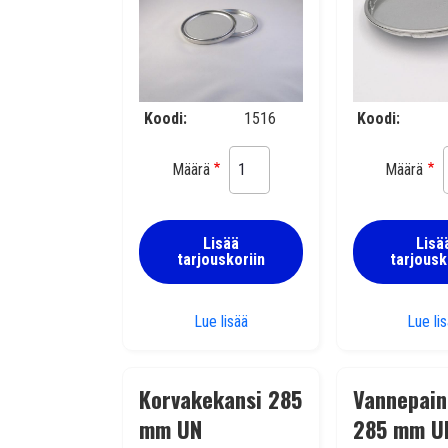
Koodi
1516
Koodi
Määrä
Määrä
Lisää
Lisä
tarjouskoriin
tarjousk
Painokansi 105 mm UN
Lue lisää
Lue li
Korvakekansi 285
Vannepain
mm UN
285 mm U