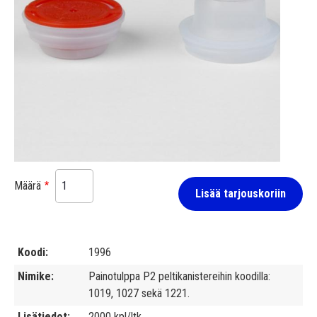
Määrä
Lisää tarjouskoriin
Koodi
1996
Nimike
Painotulppa P2 peltikanistereihin koodilla:
1019, 1027 sekä 1221.
Lisätiedot
2000 kpl/ltk