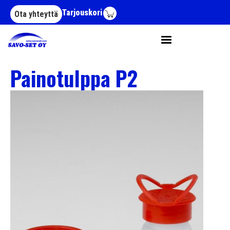
Hyppää pääsisältöön
Tarjouskori
Ota yhteyttä
Painotulppa P2