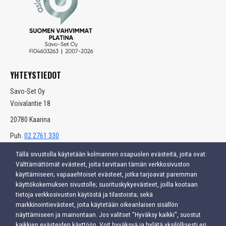
YHTEYSTIEDOT
Savo-Set Oy
Voivalantie 18
20780 Kaarina
Puh.
02 2761 330
info(at)savoset.com
Tällä sivustolla käytetään kolmannen osapuolen evästeitä, joita ovat:
Välttämättömät evästeet, joita tarvitaan tämän verkkosivuston
Avoinna:
käyttämiseen; vapaaehtoiset evästeet, jotka tarjoavat paremman
Ma-to klo 9–16
käyttökokemuksen sivustolle; suorituskykyevästeet, joilla kootaan
Pe klo 9–15
tietoja verkkosivuston käytöstä ja tilastoista; sekä
markkinointievästeet, joita käytetään oikeanlaisen sisällön
Varasto avoinna:
näyttämiseen ja mainontaan. Jos valitset "Hyväksy kaikki", suostut
Ma-pe klo 9–15
kaikkien evästeiden käyttöön. Voit hyväksyä ja hylätä yksilöllisesti eri