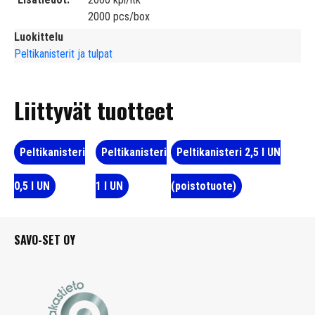
2000 pcs/box
Luokittelu
Peltikanisterit ja tulpat
Liittyvät tuotteet
Peltikanisteri
Peltikanisteri
Peltikanisteri 2,5 l UN
0,5 l UN
1 l UN
(poistotuote)
SAVO-SET OY