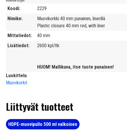
Koodi
2229
Nimike
Muovikorkki 40 mm punainen, linerillä
Plastic closure 40 mm red, with liner
Mittatiedot
40 mm
Lisätiedot
2600 kpl/ltk
HUOM! Mallikuva, itse tuote punainen!
Luokittelu
Muovikorkit
Liittyvät tuotteet
HDPE-muovipullo 500 ml valkoinen