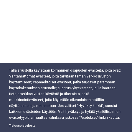
Tällä sivustolla käytetään kolmannen osapuolen evästeitä, joita ovat:
Välttämättömät evästeet, joita tarvitaan tämän verkkosivuston
käyttämiseen; vapaaehtoiset evästeet, jotka tarjoavat paremman
käyttökokemuksen sivustolle; suorituskykyevästeet, joilla kootaan
tietoja verkkosivuston käytöstä ja tilastoista; sekä
markkinointievästeet, joita käytetään oikeanlaisen sisällön
näyttämiseen ja mainontaan. Jos valitset "Hyväksy kaikki", suostut
kaikkien evästeiden käyttöön. Voit hyväksyä ja hylätä yksilöllisesti eri
evästetyypit ja muuttaa valintaasi jatkossa "Asetukset"-linkin kautta.
Tietosuojaseloste