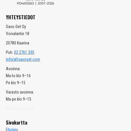
YHTEYSTIEDOT
Savo-Set Oy
Voivalantie 18
20780 Kaarina
Puh.
02 2761 330
info(at)savoset.com
Avoinna:
Ma-to klo 9–16
Pe klo 9–15
Varasto avoinna:
Ma-pe klo 9–15
Tools
Evästeasetukset
Sivukartta
Etusivu