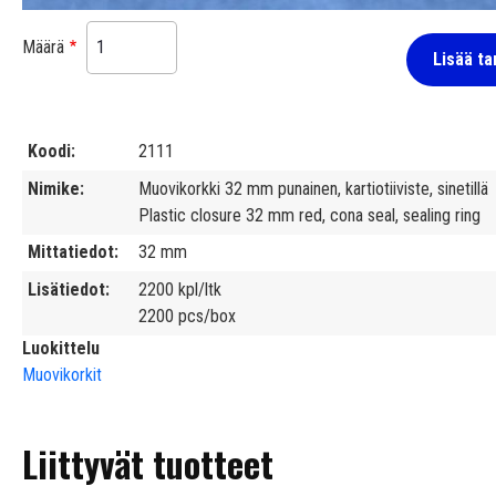
Määrä
Lisää ta
Koodi
2111
Nimike
Muovikorkki 32 mm punainen, kartiotiiviste, sinetillä
Plastic closure 32 mm red, cona seal, sealing ring
Mittatiedot
32 mm
Lisätiedot
2200 kpl/ltk
2200 pcs/box
Luokittelu
Muovikorkit
Liittyvät tuotteet