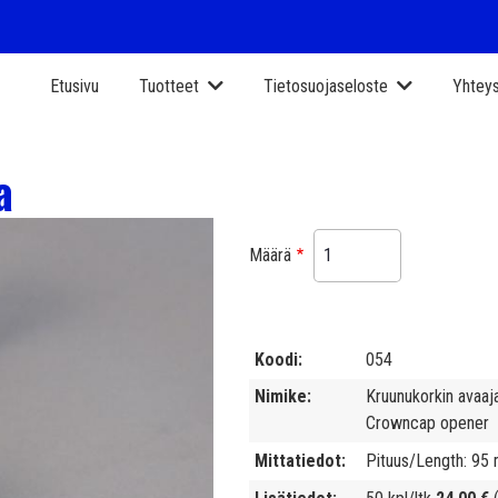
Etusivu
Tuotteet
Tietosuojaseloste
Yhteys
a
Määrä
Koodi
054
Nimike
Kruunukorkin avaa
Crowncap opener
Mittatiedot
Pituus/Length: 95