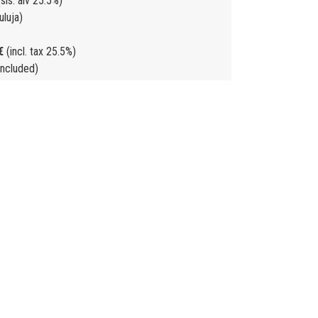
sis. alv 25.5%)
uluja)
€
(incl. tax 25.5%)
included)