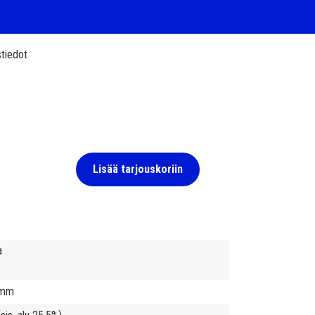
tiedot
Lisää tarjouskoriin
ja
 mm