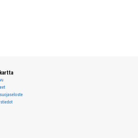
kartta
vu
eet
osuojaseloste
stiedot