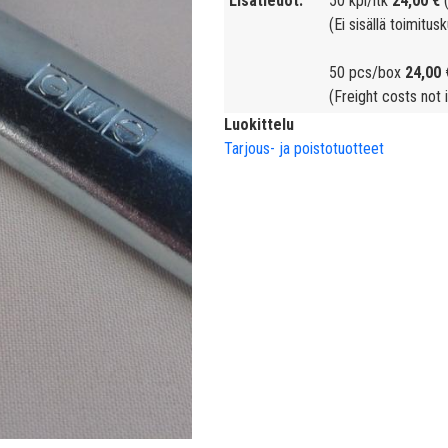
Lisätiedot
50 kpl/ltk
24,00 €
(
(Ei sisällä toimitusk
50 pcs/box
24,00 
(Freight costs not 
Luokittelu
Tarjous- ja poistotuotteet