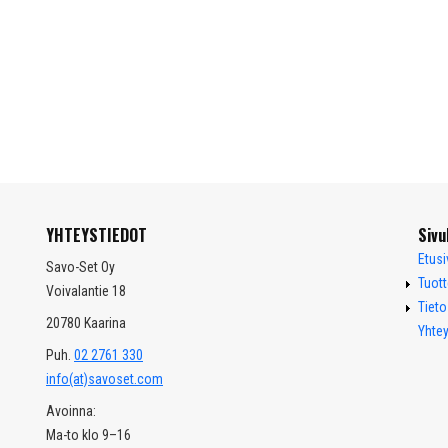
YHTEYSTIEDOT
Sivu
Etusi
Savo-Set Oy
Tuott
Voivalantie 18
Tiet
20780 Kaarina
Yhtey
Puh.
02 2761 330
info(at)savoset.com
Avoinna:
Ma-to klo 9–16