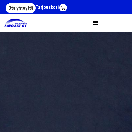
Hyppää pääsisältöön
Tarjouskori
Ota yhteyttä