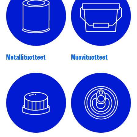
Metallituotteet
Muovituotteet