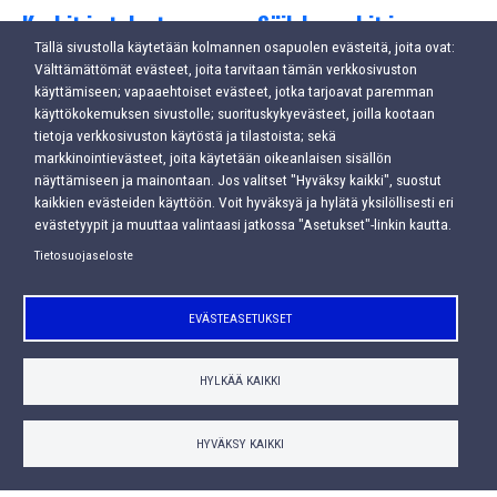
Korkit ja tulpat
Säilykepurkit ja
kannet
Tällä sivustolla käytetään kolmannen osapuolen evästeitä, joita ovat:
Välttämättömät evästeet, joita tarvitaan tämän verkkosivuston
käyttämiseen; vapaaehtoiset evästeet, jotka tarjoavat paremman
käyttökokemuksen sivustolle; suorituskykyevästeet, joilla kootaan
tietoja verkkosivuston käytöstä ja tilastoista; sekä
markkinointievästeet, joita käytetään oikeanlaisen sisällön
näyttämiseen ja mainontaan. Jos valitset "Hyväksy kaikki", suostut
kaikkien evästeiden käyttöön. Voit hyväksyä ja hylätä yksilöllisesti eri
evästetyypit ja muuttaa valintaasi jatkossa "Asetukset"-linkin kautta.
Tietosuojaseloste
EVÄSTEASETUKSET
Muut tuotteet
Tarjoustuotteet
HYLKÄÄ KAIKKI
HYVÄKSY KAIKKI